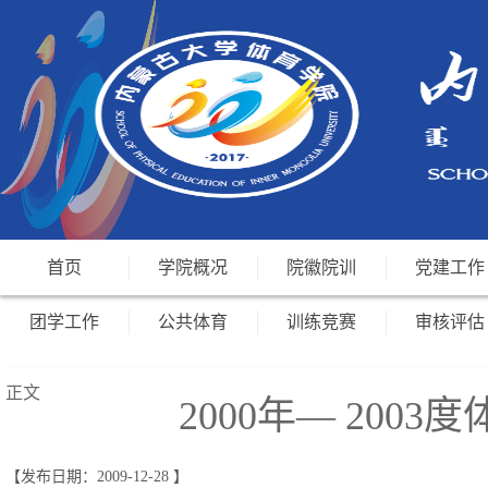
首页
学院概况
院徽院训
党建工作
团学工作
公共体育
训练竞赛
审核评估
正文
2000年— 200
【发布日期：2009-12-28 】